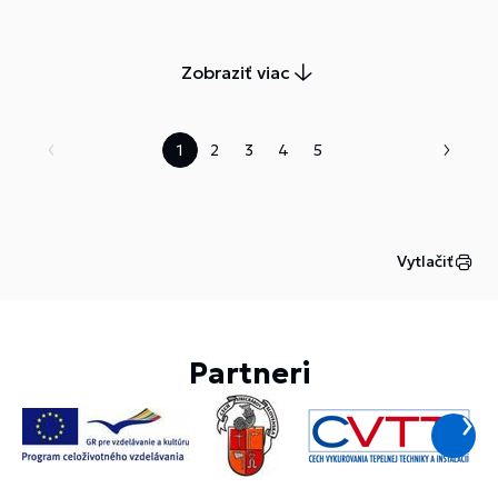
Zobraziť viac
1
2
3
4
5
Vytlačiť
Partneri