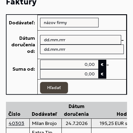
Faktúry
Dodávateľ:
Dátum
–
doručenia
od:
–
€
Suma od:
€
Hľadať
Dátum
Číslo
Dodávateľ
doručenia
Hodno
40303
Milan Brojo
24.7.2026
195,25 EUR s 
Fatra Tip