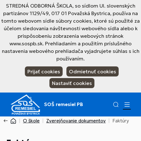
STREDNÁ ODBORNÁ ŠKOLA, so sídlom Ul. slovenských
partizánov 1129/49, 017 01 Považská Bystrica, používa na
tomto webovom sídle súbory cookies, ktoré sú použité za
účelom sledovania návštevnosti webového sídla alebo k
prispôsobeniu zobrazenia webových stránok
www.sospb.sk. Prehliadaním a použitím príslušného
nastavenia webového prehliadača vyjadrujete súhlas s ich
používaním.
Prijať cookies
Odmietnuť cookies
Nastaviť cookies
SOŠ remesiel PB
O škole
Zverejňovanie dokumentov
Faktúry