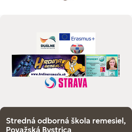
Stredná odborná škola remesiel,
Považská Bystrica