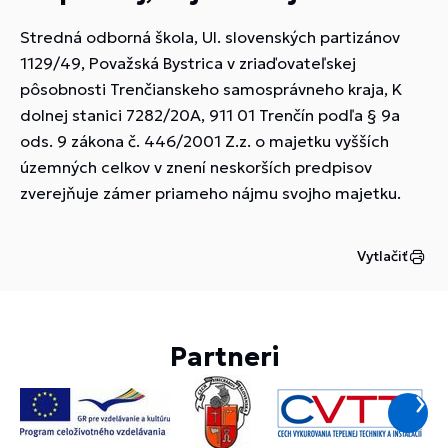
Stredná odborná škola, Ul. slovenských partizánov
1129/49, Považská Bystrica v zriaďovateľskej
pôsobnosti Trenčianskeho samosprávneho kraja, K
dolnej stanici 7282/20A, 911 01 Trenčín podľa § 9a
ods. 9 zákona č. 446/2001 Z.z. o majetku vyšších
územných celkov v znení neskorších predpisov
zverejňuje zámer priameho nájmu svojho majetku.
Vytlačiť
Partneri