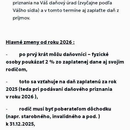
priznania na Váš daňový úrad (zvyčajne podľa
Vášho sídla) a v tomto termíne aj zaplaťte daň z
príjmov.
Hlavné zmeny od roku 2026 :
-
po prvý krát môžu daňovníci – fyzické
osoby poukázať 2 % zo zaplatenej dane aj svojim
rodičom,
-
toto sa vzťahuje na daň zaplatenú za rok
2025 (teda pri podávaní daňového priznania
v roku 2026 ),
-
rodič musí byť poberateľom dôchodku
(napr. starobného, invalidného a pod. )
k 31.12.2025,