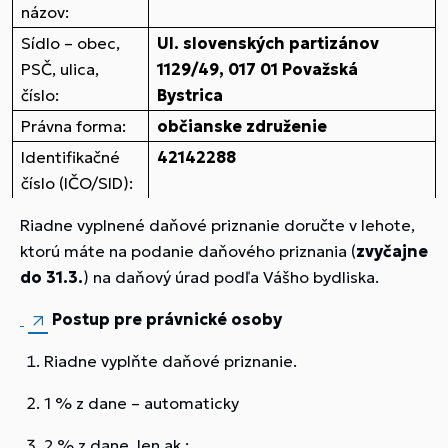
názov:
Sídlo – obec,
Ul. slovenských partizánov
PSČ, ulica,
1129/49, 017 01 Považská
číslo:
Bystrica
Právna forma:
občianske združenie
Identifikačné
42142288
číslo (IČO/SID):
Riadne vyplnené daňové priznanie doručte v lehote,
ktorú máte na podanie daňového priznania (
zvyčajne
do 31.3.
) na daňový úrad podľa Vášho bydliska.
Postup pre právnické osoby
Riadne vyplňte daňové priznanie.
1 % z dane – automaticky
2 % z dane, len ak :