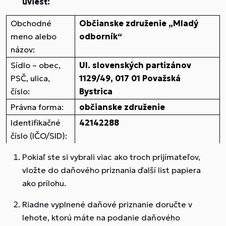
uviesť:
Obchodné
Občianske združenie „Mladý
meno alebo
odborník“
názov:
Sídlo – obec,
Ul. slovenských partizánov
PSČ, ulica,
1129/49, 017 01 Považská
číslo:
Bystrica
Právna forma:
občianske združenie
Identifikačné
42142288
číslo (IČO/SID):
Pokiaľ ste si vybrali viac ako troch prijímateľov,
vložte do daňového priznania ďalší list papiera
ako prílohu.
Riadne vyplnené daňové priznanie doručte v
lehote, ktorú máte na podanie daňového