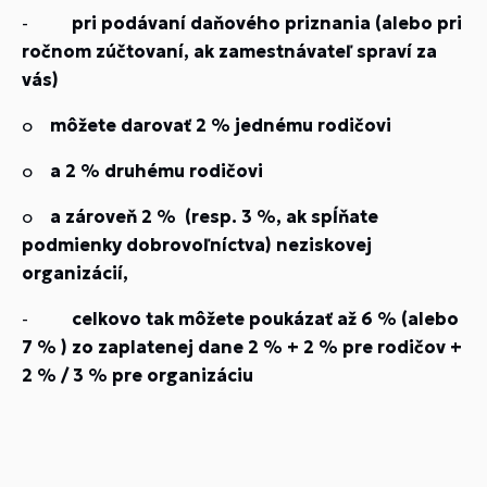
-
pri podávaní daňového priznania (alebo pri
ročnom zúčtovaní, ak zamestnávateľ spraví za
vás)
o
môžete darovať 2 % jednému rodičovi
o
a 2 % druhému rodičovi
o
a zároveň 2 %
(resp. 3 %, ak spĺňate
podmienky dobrovoľníctva) neziskovej
organizácií,
-
celkovo tak môžete poukázať až 6 % (alebo
7 % ) zo zaplatenej dane 2 % + 2 % pre rodičov +
2 % / 3 % pre organizáciu