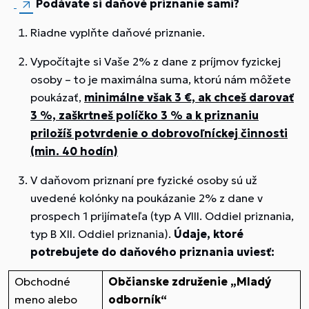
Podávate si daňové priznanie sami?
Riadne vyplňte daňové priznanie.
Vypočítajte si Vaše 2% z dane z príjmov fyzickej
osoby – to je maximálna suma, ktorú nám môžete
poukázať,
minimálne však 3 €, ak chceš darovať
3 %, zaškrtneš políčko 3 % a k priznaniu
priložíš potvrdenie o dobrovoľníckej činnosti
(min. 40 hodín)
V daňovom priznaní pre fyzické osoby sú už
uvedené kolónky na poukázanie 2% z dane v
prospech 1 prijímateľa (typ A VIII. Oddiel priznania,
typ B XII. Oddiel priznania).
Údaje, ktoré
potrebujete do daňového priznania uviesť:
Obchodné
Občianske združenie „Mladý
meno alebo
odborník“