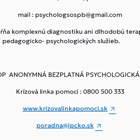
mail : psychologsospb@gmail.com
hŕňa komplexnú diagnostiku ani dlhodobú tera
 pedagogicko- psychologických služieb.
P ANONYMNÁ BEZPLATNÁ PSYCHOLOGICK
Krízová linka pomoci : 0800 500 333
www.krizovalinkapomoci.sk
poradna@ipcko.sk