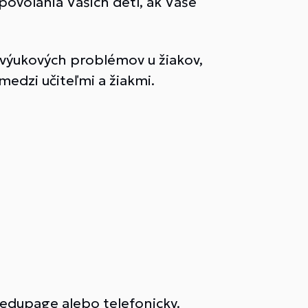
ovolania Vašich detí, ak Vaše
 výukových problémov u žiakov,
medzi učiteľmi a žiakmi.
edupage alebo telefonicky.