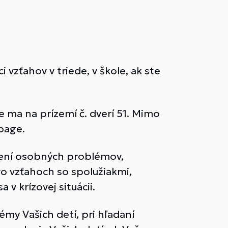
vzťahov v triede, v škole, ak ste
 ma na prízemí č. dverí 51. Mimo
page.
šení osobných problémov,
vo vzťahoch so spolužiakmi,
v krízovej situácii.
my Vašich detí, pri hľadaní