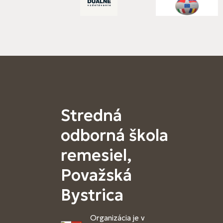
Stredná
odborná škola
remesiel,
Považská
Bystrica
Organizácia je v