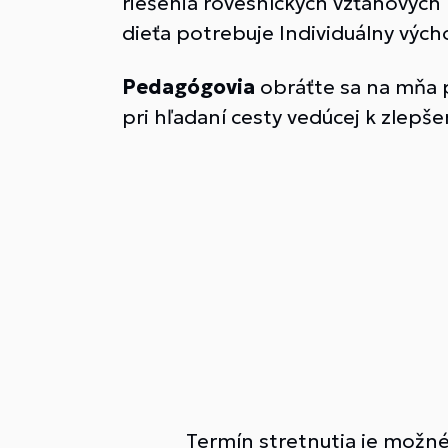
riešenia rovesníckych vzťahových
dieťa potrebuje Individuálny vých
Pedagógovia
obráťte sa na mňa 
pri hľadaní cesty vedúcej k zlepše
Termín stretnutia je možn