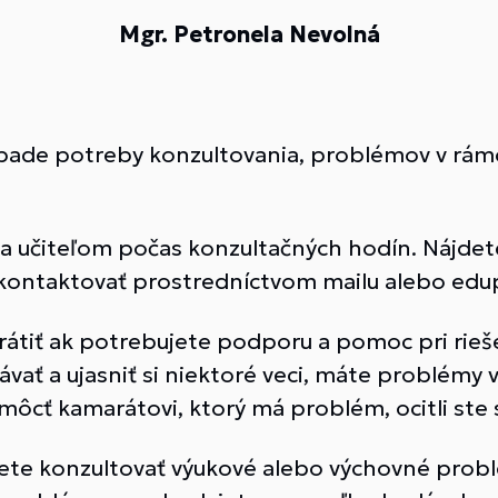
Mgr. Petronela Nevolná
pade potreby konzultovania, problémov v rámci 
 a učiteľom počas konzultačných hodín. Nájdete
kontaktovať prostredníctvom mailu alebo edu
rátiť ak potrebujete podporu a pomoc pri rie
ať a ujasniť si niektoré veci, máte problémy 
ôcť kamarátovi, ktorý má problém, ocitli ste sa 
ete konzultovať výukové alebo výchovné problé