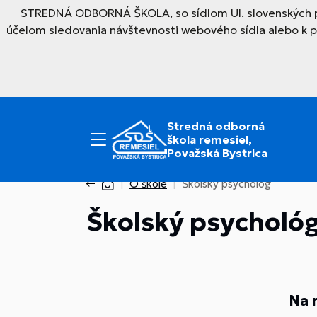
STREDNÁ ODBORNÁ ŠKOLA, so sídlom Ul. slovenských par
účelom sledovania návštevnosti webového sídla alebo k 
Stredná odborná
škola remesiel,
Považská Bystrica
O škole
Školský psychológ
Školský psycholó
Na 