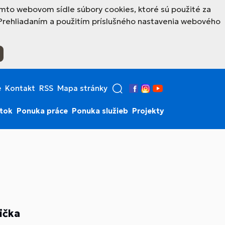
mto webovom sídle súbory cookies, ktoré sú použité za
Prehliadaním a použitím príslušného nastavenia webového
e
Kontakt
RSS
Mapa stránky
Facebook
Instagram
YouTube
stok
Ponuka práce
Ponuka služieb
Projekty
ička