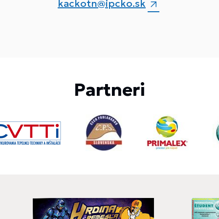
kackotn@ipcko.sk
Partneri