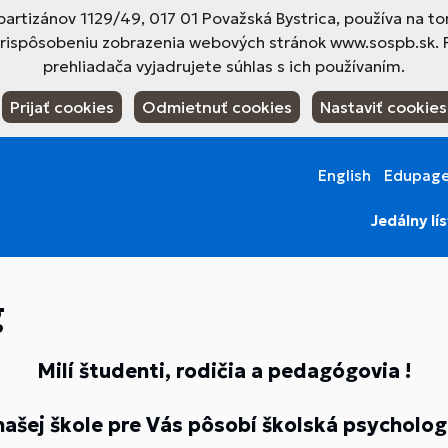
tizánov 1129/49, 017 01 Považská Bystrica, používa na to
prispôsobeniu zobrazenia webových stránok www.sospb.sk. 
prehliadača vyjadrujete súhlas s ich používaním.
Prijať cookies
Odmietnuť cookies
Nastaviť cookies
English
Edupag
Jedálny lí
g
Milí študenti, rodičia a pedagógovia !
našej škole pre Vás pôsobí školská psycholog