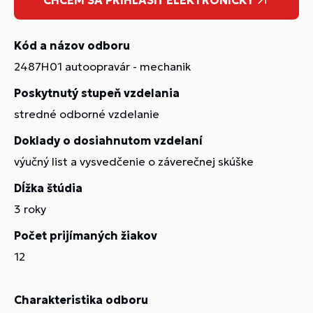
Kód a názov odboru
2487H01 autoopravár - mechanik
Poskytnutý stupeň vzdelania
stredné odborné vzdelanie
Doklady o dosiahnutom vzdelaní
výučný list a vysvedčenie o záverečnej skúške
Dĺžka štúdia
3 roky
Počet prijímaných žiakov
12
Charakteristika odboru