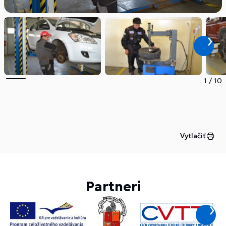
1
/
10
Vytlačiť
Partneri