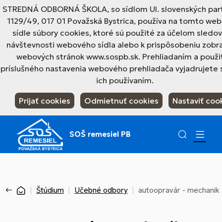
STREDNÁ ODBORNÁ ŠKOLA, so sídlom Ul. slovenských par
1129/49, 017 01 Považská Bystrica, používa na tomto w
sídle súbory cookies, ktoré sú použité za účelom sledo
návštevnosti webového sídla alebo k prispôsobeniu zobr
webových stránok www.sospb.sk. Prehliadaním a použi
príslušného nastavenia webového prehliadača vyjadrujete 
ich používaním.
Prijať cookies
Odmietnuť cookies
Nastaviť coo
SOŠ remesiel PB
Štúdium
Učebné odbory
autoopravár - mechanik