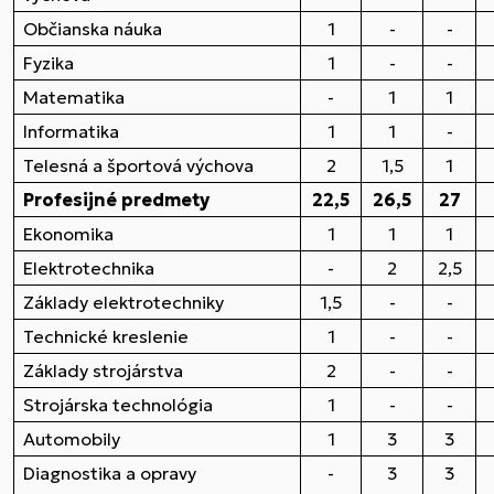
Občianska náuka
1
-
-
Fyzika
1
-
-
Matematika
-
1
1
Informatika
1
1
-
Telesná a športová výchova
2
1,5
1
Profesijné predmety
22,5
26,5
27
Ekonomika
1
1
1
Elektrotechnika
-
2
2,5
Základy elektrotechniky
1,5
-
-
Technické kreslenie
1
-
-
Základy strojárstva
2
-
-
Strojárska technológia
1
-
-
Automobily
1
3
3
Diagnostika a opravy
-
3
3