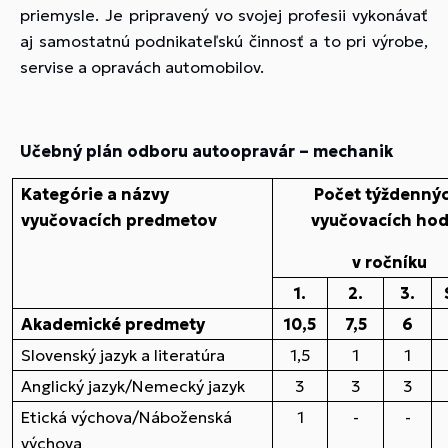
priemysle. Je pripravený vo svojej profesii vykonávať
aj samostatnú podnikateľskú činnosť a to pri výrobe,
servise a opravách automobilov.
Učebný plán odboru autoopravár – mechanik
Kategórie a názvy
Počet týždenný
vyučovacích predmetov
vyučovacích hod
v ročníku
1.
2.
3.
Akademické predmety
10,5
7,5
6
Slovenský jazyk a literatúra
1,5
1
1
Anglický jazyk/Nemecký jazyk
3
3
3
Etická výchova/Náboženská
1
-
-
výchova