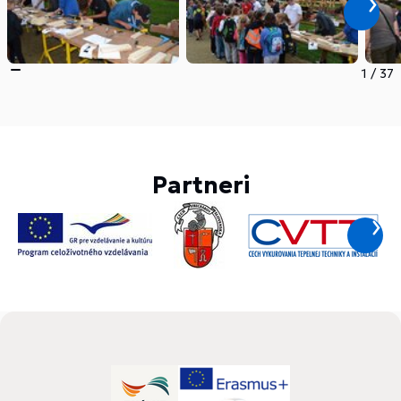
1
/
37
Partneri