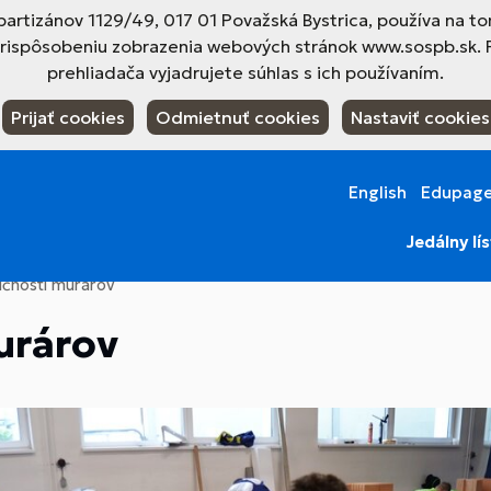
tizánov 1129/49, 017 01 Považská Bystrica, používa na to
prispôsobeniu zobrazenia webových stránok www.sospb.sk. 
prehliadača vyjadrujete súhlas s ich používaním.
Prijať cookies
Odmietnuť cookies
Nastaviť cookies
English
Edupag
Jedálny lí
učnosti murárov
urárov