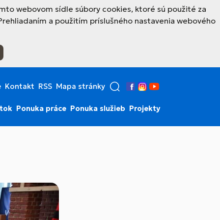
mto webovom sídle súbory cookies, ktoré sú použité za
Prehliadaním a použitím príslušného nastavenia webového
e
Kontakt
RSS
Mapa stránky
Facebook
Instagram
YouTube
stok
Ponuka práce
Ponuka služieb
Projekty