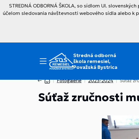
STREDNÁ ODBORNÁ ŠKOLA, so sídlom Ul. slovenských par
účelom sledovania návštevnosti webového sídla alebo k 
Stredná odborná
škola remesiel,
Považská Bystrica
Fotogalérie
2023-2024
Súťaž zr
Súťaž zručnosti m