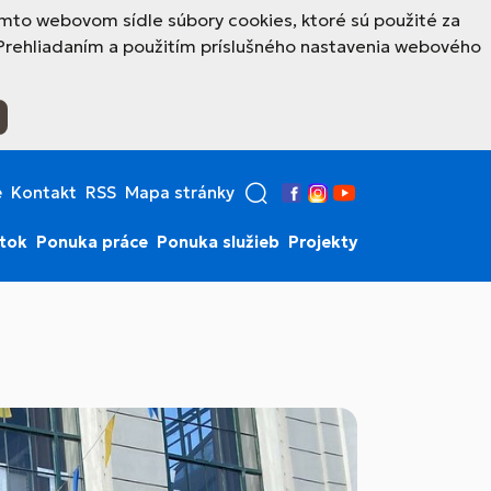
mto webovom sídle súbory cookies, ktoré sú použité za
Prehliadaním a použitím príslušného nastavenia webového
e
Kontakt
RSS
Mapa stránky
Facebook
Instagram
YouTube
stok
Ponuka práce
Ponuka služieb
Projekty