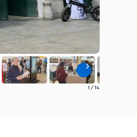
1
/
14