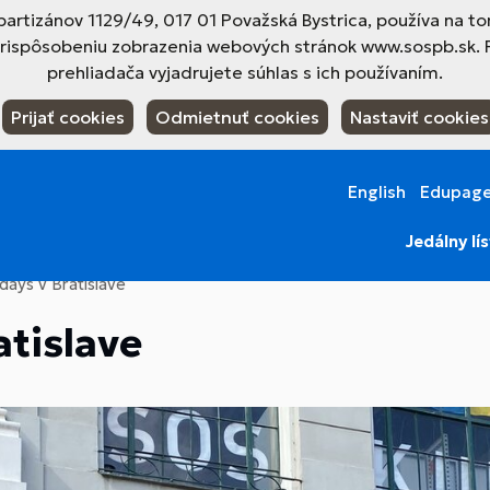
tizánov 1129/49, 017 01 Považská Bystrica, používa na to
prispôsobeniu zobrazenia webových stránok www.sospb.sk. 
prehliadača vyjadrujete súhlas s ich používaním.
Prijať cookies
Odmietnuť cookies
Nastaviť cookies
English
Edupag
Jedálny lí
days v Bratislave
atislave