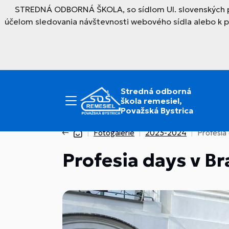
STREDNÁ ODBORNÁ ŠKOLA, so sídlom Ul. slovenských par
účelom sledovania návštevnosti webového sídla alebo k 
Stredná odborná
škola remesiel,
Považská Bystrica
Fotogalérie
2023-2024
Profesia 
Profesia days v Br