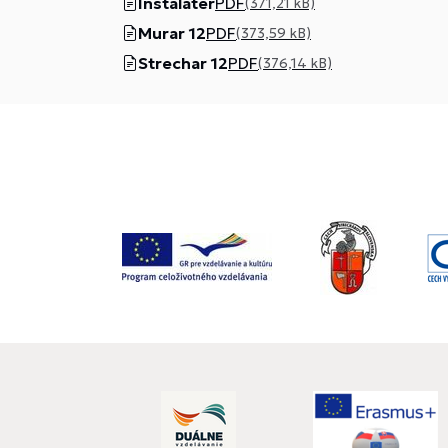
Instalater
PDF
(371,21 kB)
Murar 12
PDF
(373,59 kB)
Strechar 12
PDF
(376,14 kB)