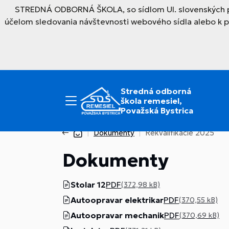
STREDNÁ ODBORNÁ ŠKOLA, so sídlom Ul. slovenských par
účelom sledovania návštevnosti webového sídla alebo k 
Stredná odborná
škola remesiel,
Považská Bystrica
Dokumenty
Rekvalifikácie 2025
Dokumenty
Stolar 12
PDF
(372,98 kB)
Autoopravar elektrikar
PDF
(370,55 kB)
Autoopravar mechanik
PDF
(370,69 kB)