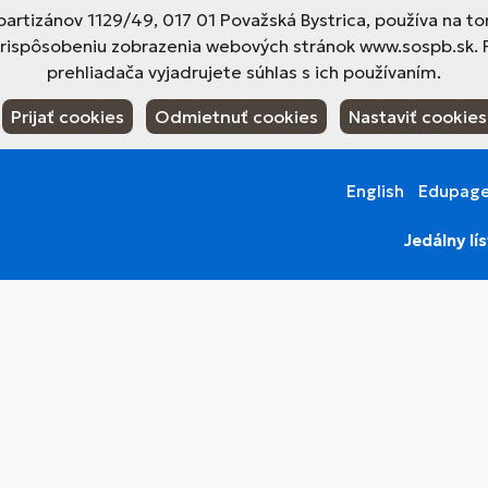
tizánov 1129/49, 017 01 Považská Bystrica, používa na to
prispôsobeniu zobrazenia webových stránok www.sospb.sk. 
prehliadača vyjadrujete súhlas s ich používaním.
Prijať cookies
Odmietnuť cookies
Nastaviť cookies
English
Edupag
Jedálny lí