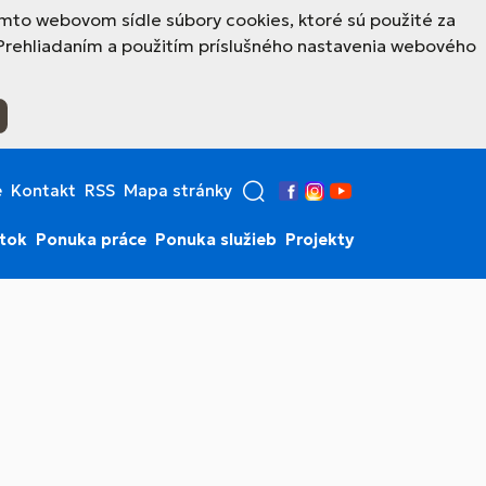
mto webovom sídle súbory cookies, ktoré sú použité za
Prehliadaním a použitím príslušného nastavenia webového
e
Kontakt
RSS
Mapa stránky
Facebook
Instagram
YouTube
stok
Ponuka práce
Ponuka služieb
Projekty