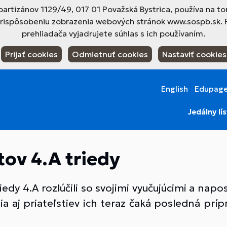
tizánov 1129/49, 017 01 Považská Bystrica, používa na to
prispôsobeniu zobrazenia webových stránok www.sospb.sk. 
prehliadača vyjadrujete súhlas s ich používaním.
Prijať cookies
Odmietnuť cookies
Nastaviť cookies
English
Edupag
Jedálny lí
ov 4.A triedy
edy 4.A rozlúčili so svojimi vyučujúcimi a napos
a aj priateľstiev ich teraz čaká posledná prí