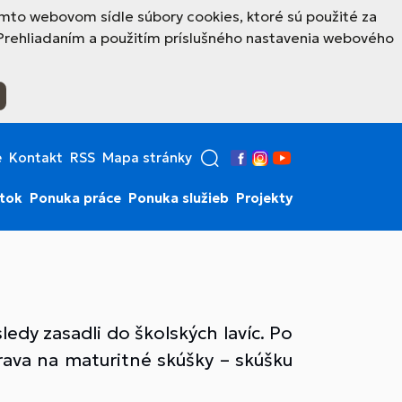
mto webovom sídle súbory cookies, ktoré sú použité za
Prehliadaním a použitím príslušného nastavenia webového
e
Kontakt
RSS
Mapa stránky
Facebook
Instagram
YouTube
stok
Ponuka práce
Ponuka služieb
Projekty
ledy zasadli do školských lavíc. Po
prava na maturitné skúšky – skúšku