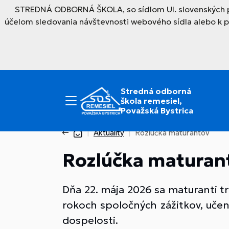
STREDNÁ ODBORNÁ ŠKOLA, so sídlom Ul. slovenských par
účelom sledovania návštevnosti webového sídla alebo k 
Stredná odborná
škola remesiel,
Považská Bystrica
Aktuality
Rozlúčka maturantov
Rozlúčka maturant
Dňa 22. mája 2026 sa maturanti tri
rokoch spoločných zážitkov, učeni
dospelosti.