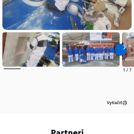
1
/
7
Vytlačiť
Partneri