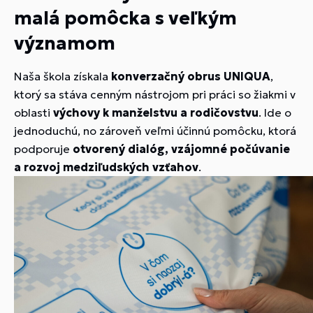
malá pomôcka s veľkým
významom
Naša škola získala
konverzačný obrus UNIQUA
,
ktorý sa stáva cenným nástrojom pri práci so žiakmi v
oblasti
výchovy k manželstvu a rodičovstvu
. Ide o
jednoduchú, no zároveň veľmi účinnú pomôcku, ktorá
podporuje
otvorený dialóg, vzájomné počúvanie
a rozvoj medziľudských vzťahov
.