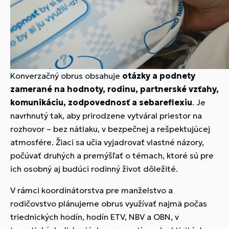
Konverzačný obrus obsahuje
otázky a podnety
zamerané na hodnoty, rodinu, partnerské vzťahy,
komunikáciu, zodpovednosť a sebareflexiu
. Je
navrhnutý tak, aby prirodzene vytváral priestor na
rozhovor – bez nátlaku, v bezpečnej a rešpektujúcej
atmosfére. Žiaci sa učia vyjadrovať vlastné názory,
počúvať druhých a premýšľať o témach, ktoré sú pre
ich osobný aj budúci rodinný život dôležité.
V rámci koordinátorstva pre manželstvo a
rodičovstvo plánujeme obrus využívať najmä počas
triednických hodín, hodín ETV, NBV a OBN, v