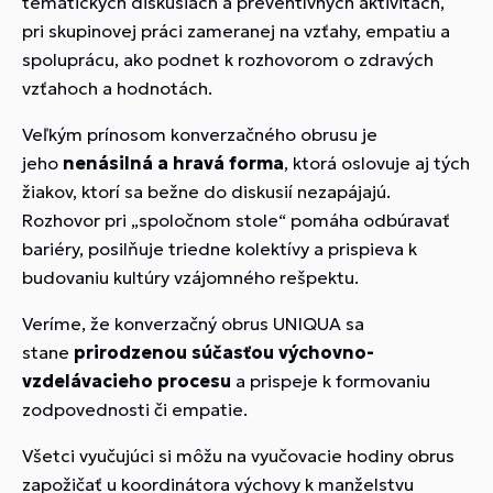
tematických diskusiách a preventívnych aktivitách,
pri skupinovej práci zameranej na vzťahy, empatiu a
spoluprácu, ako podnet k rozhovorom o zdravých
vzťahoch a hodnotách.
Veľkým prínosom konverzačného obrusu je
jeho
nenásilná a hravá forma
, ktorá oslovuje aj tých
žiakov, ktorí sa bežne do diskusií nezapájajú.
Rozhovor pri „spoločnom stole“ pomáha odbúravať
bariéry, posilňuje triedne kolektívy a prispieva k
budovaniu kultúry vzájomného rešpektu.
Veríme, že konverzačný obrus UNIQUA sa
stane
prirodzenou súčasťou výchovno-
vzdelávacieho procesu
a prispeje k formovaniu
zodpovednosti či empatie.
Všetci vyučujúci si môžu na vyučovacie hodiny obrus
zapožičať u koordinátora výchovy k manželstvu