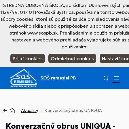
STREDNÁ ODBORNÁ ŠKOLA, so sídlom Ul. slovenských par
1129/49, 017 01 Považská Bystrica, používa na tomto webo
súbory cookies, ktoré sú použité za účelom sledovania náv
webového sídla alebo k prispôsobeniu zobrazenia web
stránok www.sospb.sk. Prehliadaním a použitím príslu
nastavenia webového prehliadača vyjadrujete súhlas s
používaním.
Prijať cookies
Odmietnuť cookies
Nastaviť co
SOŠ remesiel PB
Aktuality
Konverzačný obrus UNIQUA
Konverzačný obrus UNIQUA -