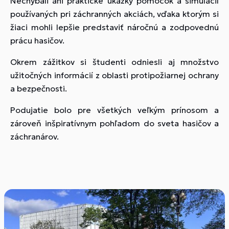
Nechýbali ani praktické ukážky pomôcok a simulácií
používaných pri záchranných akciách, vďaka ktorým si
žiaci mohli lepšie predstaviť náročnú a zodpovednú
prácu hasičov.
Okrem zážitkov si študenti odniesli aj množstvo
užitočných informácií z oblasti protipožiarnej ochrany
a bezpečnosti.
Podujatie bolo pre všetkých veľkým prínosom a
zároveň inšpiratívnym pohľadom do sveta hasičov a
záchranárov.