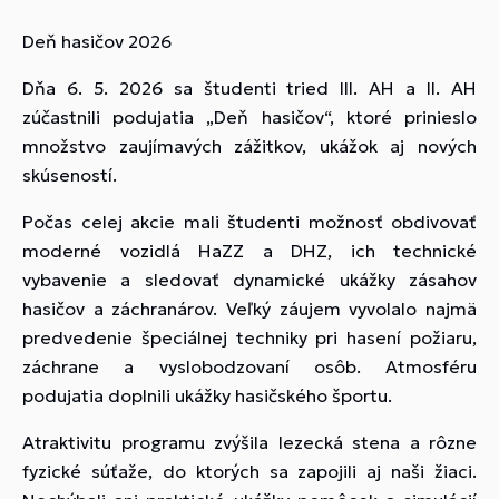
Deň hasičov 2026
Dňa 6. 5. 2026 sa študenti tried III. AH a II. AH
zúčastnili podujatia „Deň hasičov“, ktoré prinieslo
množstvo zaujímavých zážitkov, ukážok aj nových
skúseností.
Počas celej akcie mali študenti možnosť obdivovať
moderné vozidlá HaZZ a DHZ, ich technické
vybavenie a sledovať dynamické ukážky zásahov
hasičov a záchranárov. Veľký záujem vyvolalo najmä
predvedenie špeciálnej techniky pri hasení požiaru,
záchrane a vyslobodzovaní osôb. Atmosféru
podujatia doplnili ukážky hasičského športu.
Atraktivitu programu zvýšila lezecká stena a rôzne
fyzické súťaže, do ktorých sa zapojili aj naši žiaci.