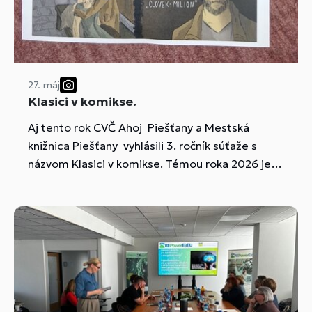
27. máj
Klasici v komikse.
Aj tento rok CVČ Ahoj Piešťany a Mestská
knižnica Piešťany vyhlásili 3. ročník súťaže s
názvom Klasici v komikse. Témou roka 2026 je
,,Jozef Cíger Hronský v komikse“.