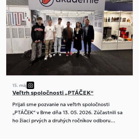
15. máj
Veľtrh spoločnosti „PTÁČEK“
Prijali sme pozvanie na veľtrh spoločnosti
„PTÁČEK“ v Brne dňa 13. 05. 2026. Zúčastnili sa
ho žiaci prvých a druhých ročníkov odboru
inštalatér.