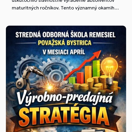
maturitných ročníkov. Tento významný okamih
symbolicky zavŕšil ich štúdium na našej škole a
otvoril novú kapitolu v ich živote.