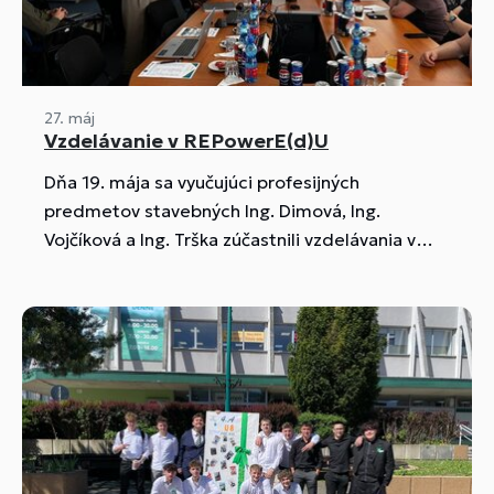
27. máj
Vzdelávanie v REPowerE(d)U
Dňa 19. mája sa vyučujúci profesijných
predmetov stavebných Ing. Dimová, Ing.
Vojčíková a Ing. Trška zúčastnili vzdelávania v
REPowerE(d)U, ktoré sa realizovalo v
priestoroch Zväzu stavebného priemyslu
Slovenska v Bratislave.