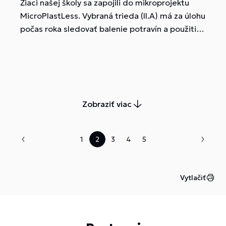
Žiaci našej školy sa zapojili do mikroprojektu
MicroPlastLess. Vybraná trieda (II.A) má za úlohu
počas roka sledovať balenie potravín a použitie
plastov v domácnostiach, pri prenose a
uskladnení potravín.
Zobraziť viac
1
2
3
4
5
Vytlačiť