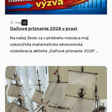
21. máj
Daňové priznanie 2026 v praxi
Na našej škole sa v priebehu mesiaca máj
uskutočnila matematicko-ekonomická
vzdelávacia aktivita „Daňové priznanie 2026“
Daň z príjmu typ A, typ B, pod záštitou Ing. Mgr.
Bolcekovej, Mgr. Lampášovej a Ing. Hlinkovej
Šimečíkovej.