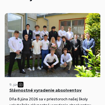
9. jún
Slávnostné vyradenie absolventov
Dňa 8.júna 2026 sa v priestoroch našej školy
uskutočnilo slávnostné vyradenie absolventov