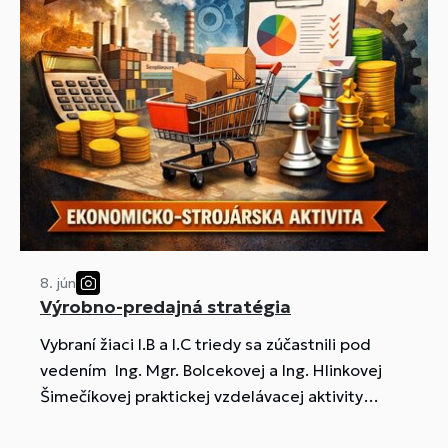
8. jún
Výrobno-predajná stratégia
Vybraní žiaci I.B a I.C triedy sa zúčastnili pod
vedením Ing. Mgr. Bolcekovej a Ing. Hlinkovej
Šimečíkovej praktickej vzdelávacej aktivity
"Výrobno-predajná stratégia", ktorá prepojila
odborné vedomosti zo strojárstva a ekonomiky.