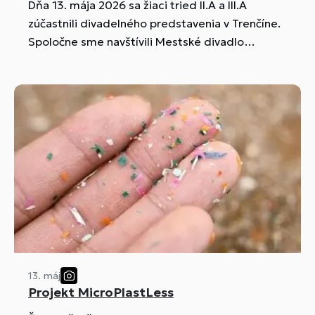
Dňa 13. mája 2026 sa žiaci tried II.A a III.A
zúčastnili divadelného predstavenia v Trenčíne.
Spoločne sme navštívili Mestské divadlo
Hviezda. Na programe bola známa divadelná
hra Lakomec od francúzskeho autora Molièra.
13. máj
Projekt MicroPlastLess