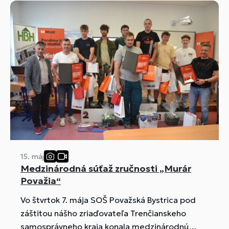
15. máj
Medzinárodná súťaž zručnosti „Murár
Považia“
Vo štvrtok 7. mája SOŠ Považská Bystrica pod
záštitou nášho zriaďovateľa Trenčianskeho
samosprávneho kraja konala medzinárodnú