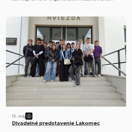
súťaž v učebnom odbore murár pod Názvom „
Murár Považia“.
15. máj
Divadelné predstavenie Lakomec